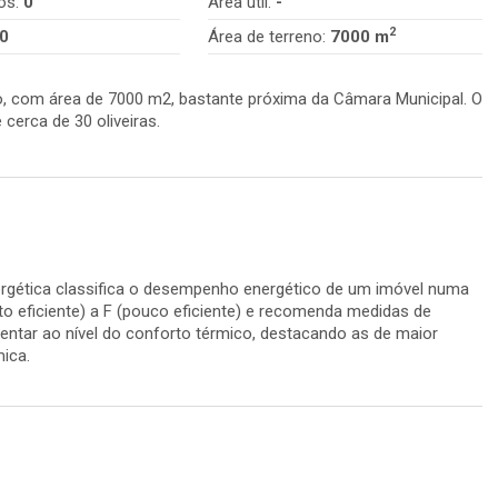
os:
0
Área útil:
-
2
0
Área de terreno:
7000 m
o, com área de 7000 m2, bastante próxima da Câmara Municipal. O
cerca de 30 oliveiras.
ergética classifica o desempenho energético de um imóvel numa
to eficiente) a F (pouco eficiente) e recomenda medidas de
entar ao nível do conforto térmico, destacando as de maior
mica.