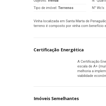
Objetivo:
Venda
N° Quart
Tipo de imóvel:
Terrenos
N° Wc's:
Vinha localizada em Santa Marta de Penaguiã
terreno é composto por vinha com benefício e 
Certificação Energética
A Certificação En
escala de A+ (mui
melhoria a implem
viabilidade econó
Imóveis Semelhantes