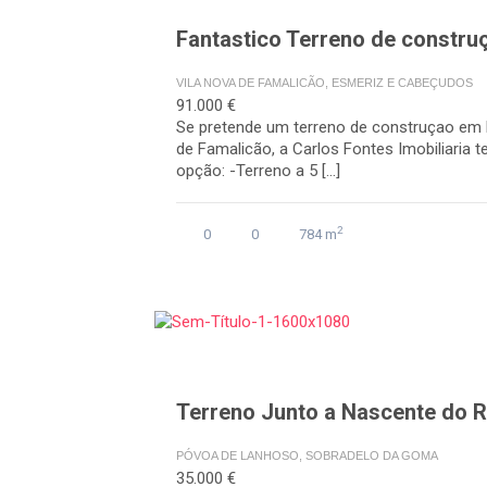
Fantastico Terreno de construç
VILA NOVA DE FAMALICÃO, ESMERIZ E CABEÇUDOS
91.000 €
Se pretende um terreno de construçao em 
de Famalicão, a Carlos Fontes Imobiliaria 
opção: -Terreno a 5 […]
2
0
0
784 m
Terreno Junto a Nascente do Ri
PÓVOA DE LANHOSO, SOBRADELO DA GOMA
35.000 €