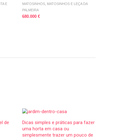
TA E
MATOSINHOS, MATOSINHOS E LEÇA DA
PORTO, RAMALDE
460.000 €
PALMEIRA
680.000 €
el de
Dicas simples e práticas para fazer
uma horta em casa ou
simplesmente trazer um pouco de