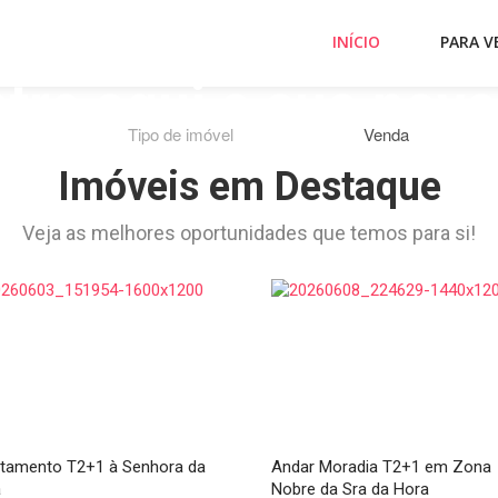
INÍCIO
PARA V
tre aqui a sua nova
Comprar, Arrendar ou Férias
Tipo de imóvel
Venda
Imóveis em Destaque
Veja as melhores oportunidades que temos para si!
tamento T2+1 à Senhora da
Andar Moradia T2+1 em Zona
a
Nobre da Sra da Hora