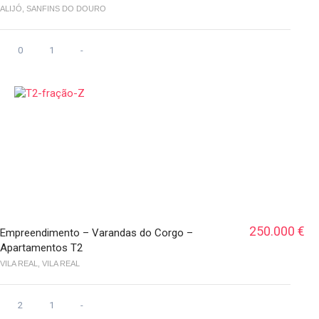
ALIJÓ, SANFINS DO DOURO
0
1
-
250.000 €
Empreendimento – Varandas do Corgo –
Apartamentos T2
VILA REAL, VILA REAL
2
1
-