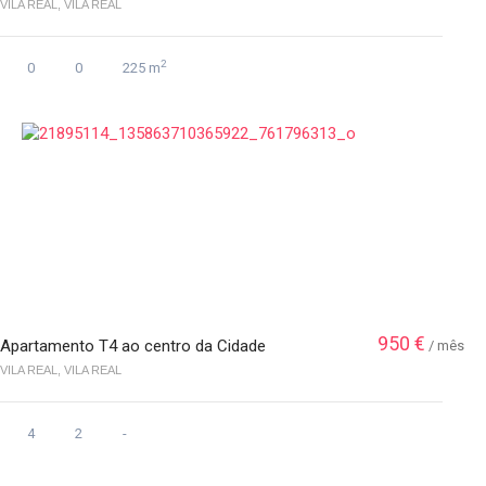
VILA REAL, VILA REAL
2
0
0
225 m
950 €
Apartamento T4 ao centro da Cidade
/ mês
VILA REAL, VILA REAL
4
2
-