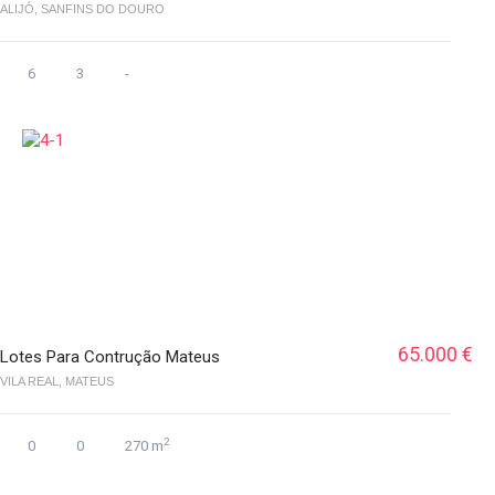
ALIJÓ, SANFINS DO DOURO
6
3
-
65.000 €
Lotes Para Contrução Mateus
VILA REAL, MATEUS
2
0
0
270 m