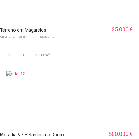
25.000 €
Terreno em Magarelos
VILA REAL, MOUÇÓS E LAMARES
2
0
0
2500 m
500.000 €
Moradia V7 – Sanfins do Douro