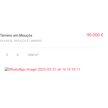
90.000 €
Terreno em Mouçós
VILA REAL, MOUÇÓS E LAMARES
2
0
0
1000 m