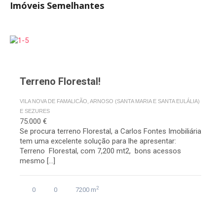
Imóveis Semelhantes
Terreno Florestal!
VILA NOVA DE FAMALICÃO, ARNOSO (SANTA MARIA E SANTA EULÁLIA)
E SEZURES
75.000 €
Se procura terreno Florestal, a Carlos Fontes Imobiliária
tem uma excelente solução para lhe apresentar:
Terreno Florestal, com 7,200 mt2, bons acessos
mesmo […]
2
0
0
7200 m