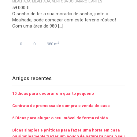
MEALHADA, MEALHADA, VENTOSA DO BAIRRO E ANTES
59.000 €
O sonho de ter a sua moradia de sonho, junto à
Mealhada, pode começar com este terreno rústico!
Com uma área de 980 […]
2
0
0
980 m
Artigos recentes
10 dicas para decorar um quarto pequeno
Contrato de promessa de compra e venda de casa
6 Dicas para alugar o seu imóvel de forma rápida
Dicas simples e práticas para fazer uma horta em casa
ou simplesmente trazer um pouco de natureza para o seu