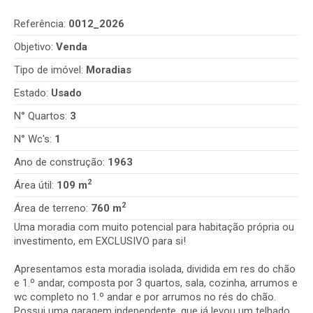
Referência:
0012_2026
Objetivo:
Venda
Tipo de imóvel:
Moradias
Estado:
Usado
N° Quartos:
3
N° Wc's:
1
Ano de construção:
1963
2
Área útil:
109 m
2
Área de terreno:
760 m
Uma moradia com muito potencial para habitação própria ou
investimento, em EXCLUSIVO para si!
Apresentamos esta moradia isolada, dividida em res do chão
e 1.º andar, composta por 3 quartos, sala, cozinha, arrumos e
wc completo no 1.º andar e por arrumos no rés do chão.
Possui uma garagem independente, que já levou um telhado