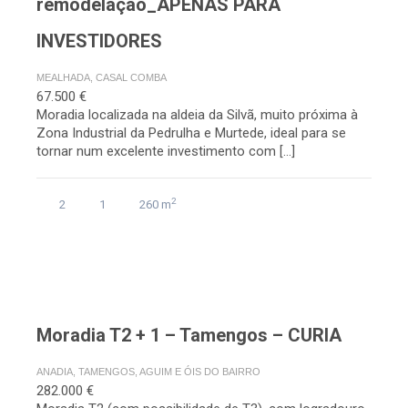
remodelação_APENAS PARA
INVESTIDORES
MEALHADA, CASAL COMBA
67.500 €
Moradia localizada na aldeia da Silvã, muito próxima à
Zona Industrial da Pedrulha e Murtede, ideal para se
tornar num excelente investimento com […]
2
2
1
260 m
Moradia T2 + 1 – Tamengos – CURIA
ANADIA, TAMENGOS, AGUIM E ÓIS DO BAIRRO
282.000 €