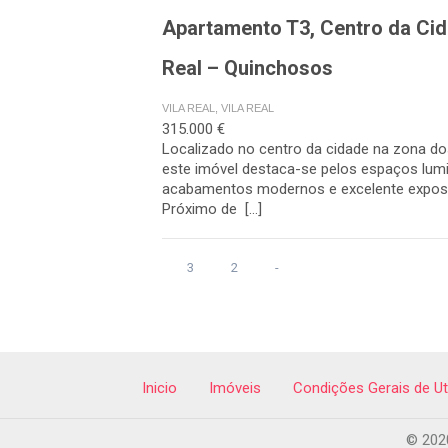
Apartamento T3, Centro da Cid
Real – Quinchosos
VILA REAL, VILA REAL
315.000 €
Localizado no centro da cidade na zona d
este imóvel destaca-se pelos espaços lum
acabamentos modernos e excelente exposi
Próximo de […]
3
2
-
Inicio
Imóveis
Condições Gerais de Ut
© 2020