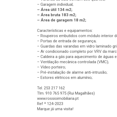
– Garagem individual;
– Área útil 134 m2;
– Área bruta 183 m2;
– Área de garagem 18 m2;
Características e equipamentos:
– Roupeiros embutidos com módulo interior de 
– Portas de entrada de segurança;
– Guardas das varandas em vidro laminado gri
– Ar condicionado completo por VRV da marc
– Caldeira a gás para aquecimento de águas e 
– Ventilação mecânica controlada (VMC);
– Vídeo porteiro;
– Pré-instalação de alarme anti-intrusão;
– Estores elétricos em alumínio;
Tel. 253 217 162
Tlm. 910 765 975 (Rui Magalhães)
www.rossioimobiliaria.pt
Ref ª 124-2023
Marque já uma visita!