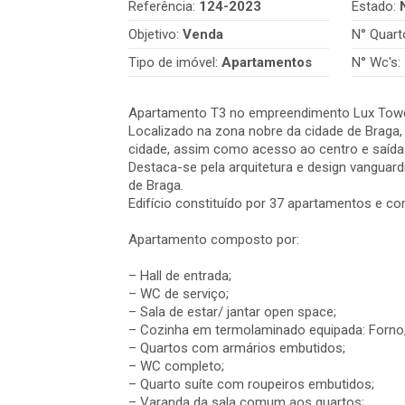
Referência:
124-2023
Estado:
Objetivo:
Venda
N° Quart
Tipo de imóvel:
Apartamentos
N° Wc's:
Apartamento T3 no empreendimento Lux Tower, 
Localizado na zona nobre da cidade de Braga,
cidade, assim como acesso ao centro e saídas
Destaca-se pela arquitetura e design vanguard
de Braga.
Edifício constituído por 37 apartamentos e co
Apartamento composto por:
– Hall de entrada;
– WC de serviço;
– Sala de estar/ jantar open space;
– Cozinha em termolaminado equipada: Forno,
– Quartos com armários embutidos;
– WC completo;
– Quarto suíte com roupeiros embutidos;
– Varanda da sala comum aos quartos;