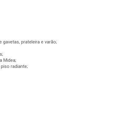
gavetas, prateleira e varão;
s;
a Midea;
piso radiante;