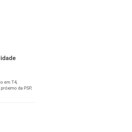
Cidade
do em T4,
, próximo da PSP,