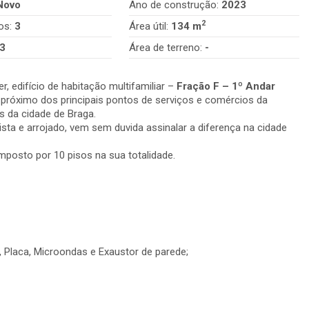
Novo
Ano de construção:
2023
2
os:
3
Área útil:
134 m
3
Área de terreno:
-
edifício de habitação multifamiliar –
Fração F – 1º Andar
 próximo dos principais pontos de serviços e comércios da
 da cidade de Braga.
ista e arrojado, vem sem duvida assinalar a diferença na cidade
mposto por 10 pisos na sua totalidade.
 Placa, Microondas e Exaustor de parede;