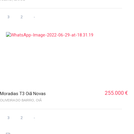
3
2
-
255.000 €
Moradias T3 Oiã Novas
OLIVEIRA DO BAIRRO, OIÃ
3
2
-