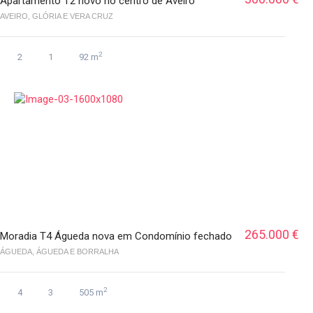
Apartamento T2 novo no centro de Aveiro
AVEIRO, GLÓRIA E VERA CRUZ
2
2
1
92 m
265.000 €
Moradia T4 Águeda nova em Condomínio fechado
ÁGUEDA, ÁGUEDA E BORRALHA
2
4
3
505 m