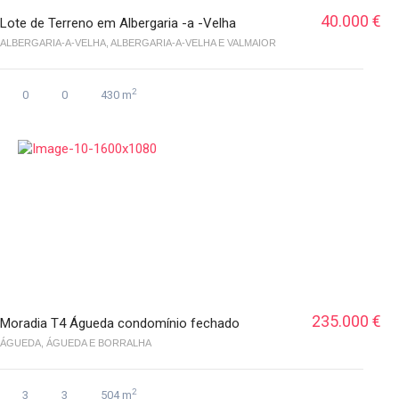
40.000 €
Lote de Terreno em Albergaria -a -Velha
ALBERGARIA-A-VELHA, ALBERGARIA-A-VELHA E VALMAIOR
2
0
0
430 m
235.000 €
Moradia T4 Águeda condomínio fechado
ÁGUEDA, ÁGUEDA E BORRALHA
2
3
3
504 m