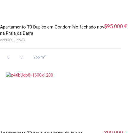
595.000 €
Apartamento T3 Duplex em Condomínio fechado novo
na Praia da Barra
AVEIRO, ÍLHAVO
2
3
3
256 m
300.000 €