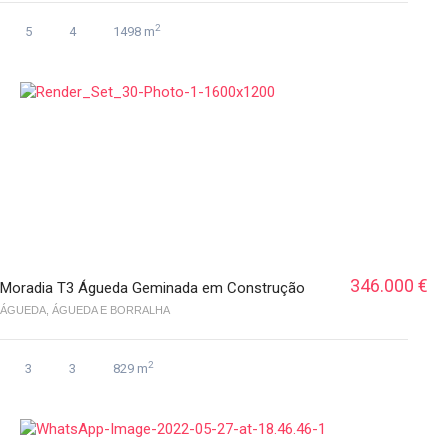
2
5
4
1498 m
346.000 €
Moradia T3 Águeda Geminada em Construção
ÁGUEDA, ÁGUEDA E BORRALHA
2
3
3
829 m